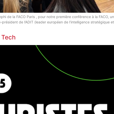
mphi de la FACO Paris , pour notre première conférence à la FACO, un
e-président de l’ADIT (leader européen de l’intelligence stratégique e
h Tech