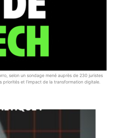
morro, selon un sondage mené auprès de 230 juristes
priorités et l’impact de la transformation digitale.