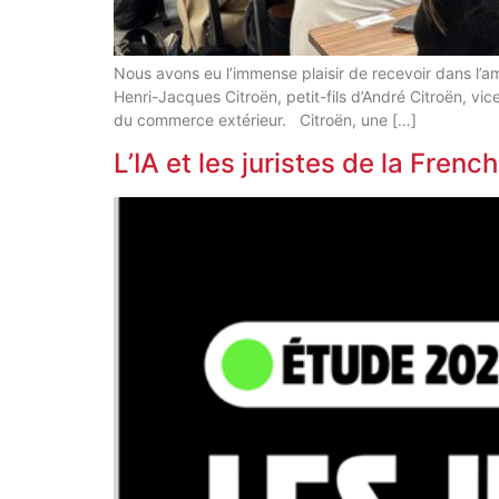
Nous avons eu l’immense plaisir de recevoir dans l’a
Henri-Jacques Citroën, petit-fils d’André Citroën, vic
du commerce extérieur. Citroën, une […]
L’IA et les juristes de la Frenc