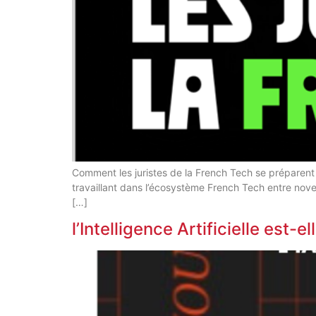
Comment les juristes de la French Tech se préparent
travaillant dans l’écosystème French Tech entre novemb
[…]
l’Intelligence Artificielle est-