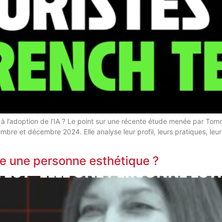
 à l’adoption de l’IA ? Le point sur une récente étude menée par To
re et décembre 2024. Elle analyse leur profil, leurs pratiques, leurs 
elle une personne esthétique ?